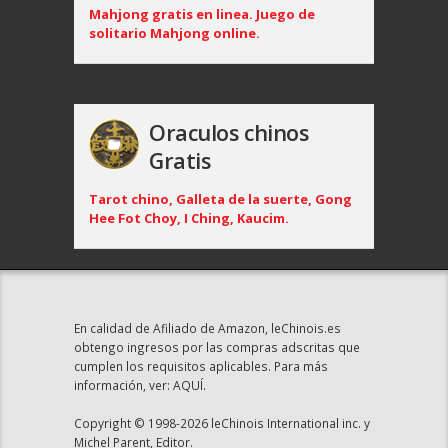
Mahjong gratis en linea. Juego de
solitario Mahjong online.
Oraculos chinos
Gratis
Tarot chino, Galleta de la suerte, Gong
Hee Fot Choy, I Ching, Kaucim.
En calidad de Afiliado de Amazon, leChinois.es
obtengo ingresos por las compras adscritas que
cumplen los requisitos aplicables. Para más
información, ver:
AQUÍ
.
Copyright © 1998-2026 leChinois International inc. y
Michel Parent, Editor.