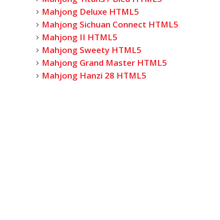
Mahjong Deluxe HTML5
Mahjong Sichuan Connect HTML5
Mahjong II HTML5
Mahjong Sweety HTML5
Mahjong Grand Master HTML5
Mahjong Hanzi 28 HTML5
Mahjong Hanzi 42 HTML5
Mahjong China HTML5
Mahjong Triple HTML5
Mahjong Jolly Jong HTML5
El simbolismo de los 144 azulejos
Pequeños trucos
Historia del mahjong solitario
Oráculo del Mahjong, lecturas
gratis