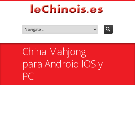
China Mahjong
para Android IOS y
PC