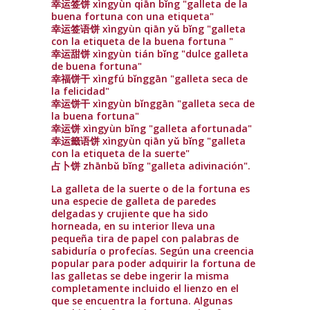
幸运签饼 xìngyùn qiān bǐng "galleta de la
buena fortuna con una etiqueta"
幸运签语饼 xìngyùn qiān yǔ bǐng "galleta
con la etiqueta de la buena fortuna "
幸运甜饼 xìngyùn tián bǐng "dulce galleta
de buena fortuna"
幸福饼干 xìngfú bǐnggān "galleta seca de
la felicidad"
幸运饼干 xìngyùn bǐnggān "galleta seca de
la buena fortuna"
幸运饼 xìngyùn bǐng "galleta afortunada"
幸运籤语饼 xìngyùn qiān yǔ bǐng "galleta
con la etiqueta de la suerte"
占卜饼 zhānbǔ bǐng "galleta adivinación".
La galleta de la suerte o de la fortuna es
una especie de galleta de paredes
delgadas y crujiente que ha sido
horneada, en su interior lleva una
pequeña tira de papel con palabras de
sabiduría o profecías. Según una creencia
popular para poder adquirir la fortuna de
las galletas se debe ingerir la misma
completamente incluido el lienzo en el
que se encuentra la fortuna. Algunas