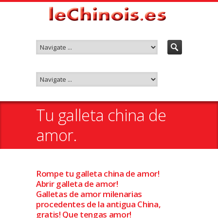
Tu galleta china de
amor.
Rompe tu galleta china de amor!
Abrir galleta de amor!
Galletas de amor milenarias
procedentes de la antigua China,
gratis! Que tengas amor!