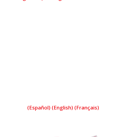
(
Español
) (
English
) (
Français
)