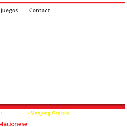
Juegos
Contact
›
Oráculos
› Mahjong Oráculo
elacionese