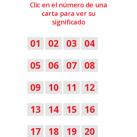
Clic en el número de una
carta para ver su
significado
01
02
03
04
05
06
07
08
09
10
11
12
13
14
15
16
17
18
19
20