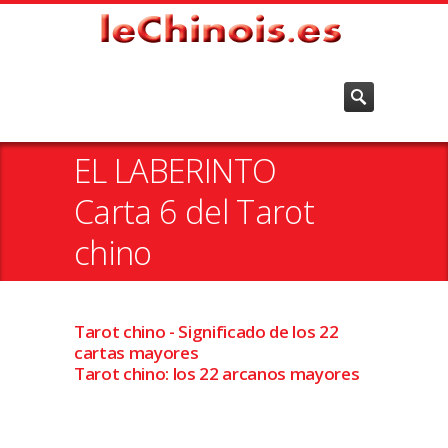
EL LABERINTO
Carta 6 del Tarot
chino
Tarot chino - Significado de los 22
cartas mayores
Tarot chino: los 22 arcanos mayores