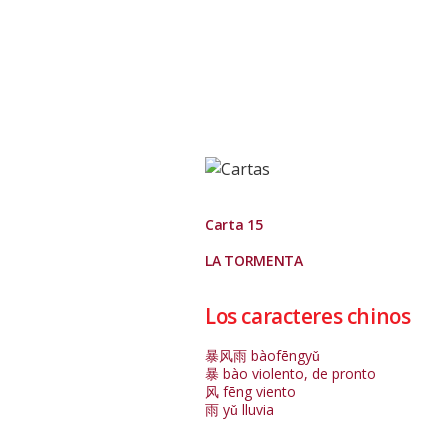
Carta 15
LA TORMENTA
Los caracteres chinos
暴风雨 bàofēngyǔ
暴 bào violento, de pronto
风 fēng viento
雨 yǔ lluvia