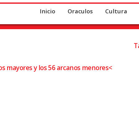
Inicio
Oraculos
Cultura
ORMENTA del Tarot chino
T
nos mayores y los 56 arcanos menores<