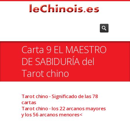
Carta 9 EL MAESTRO
DE SABIDURÍA del
Tarot chino
Tarot chino - Significado de las 78
cartas
Tarot chino - los 22 arcanos mayores
y los 56 arcanos menores<