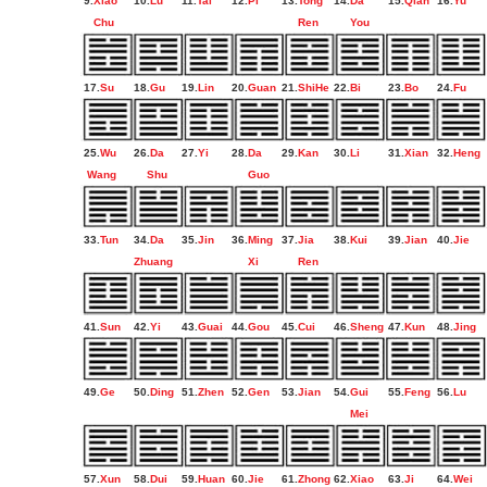
9.
Xiao
10.
Lu
11.
Tai
12.
Pi
13.
Tong
14.
Da
15.
Qian
16.
Yu
Chu
Ren
You
17.
Su
18.
Gu
19.
Lin
20.
Guan
21.
ShiHe
22.
Bi
23.
Bo
24.
Fu
25.
Wu
26.
Da
27.
Yi
28.
Da
29.
Kan
30.
Li
31.
Xian
32.
Heng
Wang
Shu
Guo
33.
Tun
34.
Da
35.
Jin
36.
Ming
37.
Jia
38.
Kui
39.
Jian
40.
Jie
Zhuang
Xi
Ren
41.
Sun
42.
Yi
43.
Guai
44.
Gou
45.
Cui
46.
Sheng
47.
Kun
48.
Jing
49.
Ge
50.
Ding
51.
Zhen
52.
Gen
53.
Jian
54.
Gui
55.
Feng
56.
Lu
Mei
57.
Xun
58.
Dui
59.
Huan
60.
Jie
61.
Zhong
62.
Xiao
63.
Ji
64.
Wei