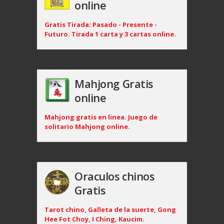
online
Gratis Tirada: Pasado - Presente -
Futuro. Tirada 1 carta y 3 cartas online.
Mahjong Gratis
online
Mahjong gratis en linea. Juego de
solitario Mahjong online.
Oraculos chinos
Gratis
Tarot chino, Galleta de la suerte, Gong
Hee Fot Choy, I Ching, Kaucim.